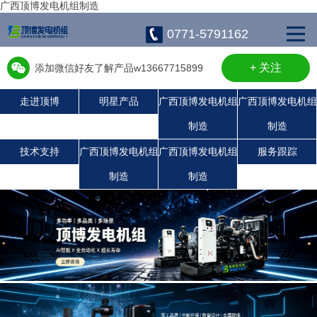
广西顶博发电机组制造
0771-5791162
+ 关注
添加微信好友了解产品w13667715899
走进顶博
明星产品
广西顶博发电机组
广西顶博发电机组
制造
制造
广西顶博发电机组制造:上柴发电机组
康明斯广西顶博发电机组制造
珀金斯发电机组
沃尔沃发电机组
静音发电机组
潍柴发电机组
玉柴发电机组
技术支持
广西顶博发电机组
广西顶博发电机组
服务跟踪
制造
制造