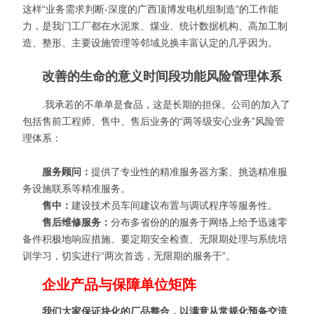
这样“业务需求判断-深度的广西顶博发电机组制造”的工作能
力，是我门工厂都在水泥浆、煤业、统计数据机构、高加工制
造、整形、主要设施管理等邻域兑换丰富认定的几乎因为。
改善的生命的意义时间段功能风险管理体系
.我承若的不单单是食品，这是长期的担保。公司的加入了
包括售前工程师、售中、售后业务的“两等级安心业务”风险管
理体系：
服务顾问：
提供了专业性的精准服务器方案、挑选精准服
务设施联系等精准服务。
售中：
建设技术员车间建议布置与调试程序等服务性。
售后维修服务：
分布多省份的的服务于网络上给予迅速零
备件积极地响应措施、要定期安全检查、无限期处理与系统培
训学习，切实进行“两次首选，无限期的服务于”。
企业产品与保障单位矩阵
我们大家保证块化的厂品整合，以满意从常规化预备交流