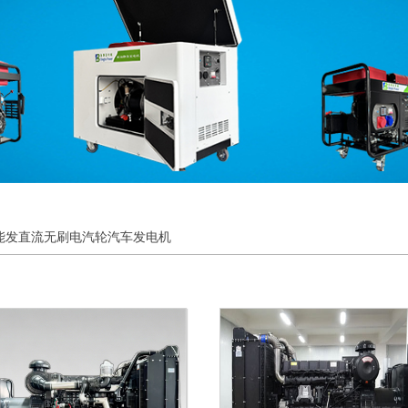
能发直流无刷电汽轮汽车发电机
康明斯广西顶博发电机组制造
上柴广西顶博发电机组制造
玉柴广西顶博发电机组制造