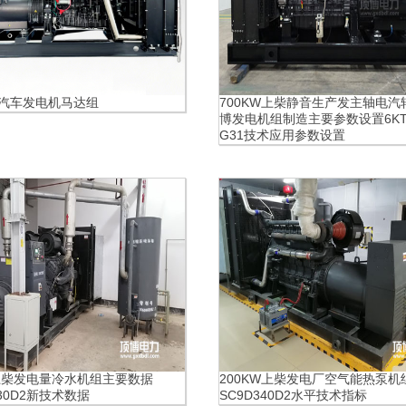
无锡斯坦福发电机型号
广西顶博发电机组制造:上海斯坦福发电机型号
汽车发电机马达组
700KW上柴静音生产发主轴电汽
马拉松发电机
博发电机组制造主要参数设置6KTA
G31技术应用参数设置
移动拖车发电机组
静音发电机组
英格发电机型号ENGGA
众智控制器
深海控制器
W上柴发电量冷水机组主要数据
200KW上柴发电厂空气能热泵机
830D2新技术数据
SC9D340D2水平技术指标