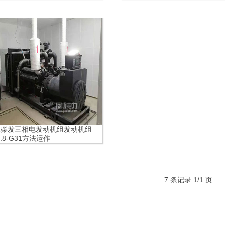
顶博云平台管理系统
小型发电机组/电焊发电机组/多功能发电机组
防汛排涝移动泵车
广西顶博发电机组制造:沃尔沃广西顶博发电机组
珀金斯广西顶博发电机组制造
W上柴发三相电发动机组发动机组
2.8-G31方法运作
韩国斗山发电机组
道依茨广西顶博发电机组制造
7 条记录 1/1 页
德国奔驰广西顶博发电机组制造