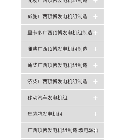
无动广西顶博发电机组制造
无动发电机组
广西顶博发电机组制造:300KW无动广西顶博发电机组制造技术参数WD145TAD30
广西顶博发电机组制造:250KW无动广西顶博发电机组制造技术参数WD135TAD28
广西顶博发电机组制造:200KW无动广西顶博发电机组制造技术参数WD129TAD23
>
>
>
>
威曼广西顶博发电机组制造
威曼广西顶博发电机组制造
280KW威曼（VMAN）广西顶博发电机组制造型号D11A技术参数
350KW威曼广西顶博发电机组制造D15A1技术参数规格
>
>
>
里卡多广西顶博发电机组制造
里卡多多发电机组
500KW里卡多广西顶博发电机组制造型号TAD500GE技术参数
300KW里卡多广西顶博发电机组制造型号TAD300GE技术参数
>
>
>
潍柴广西顶博发电机组制造
潍柴发电机组
100千瓦潍柴斯太尔广西顶博发电机组制造技术参数WD41524D01N
广西顶博发电机组制造:150KW潍柴发电机组R6113ZLD技术参数
广西顶博发电机组制造:120KW潍柴道依茨广西顶博发电机组制造WP6D152E200柴油机技术参数
广西顶博发电机组制造:200KW潍柴斯太尔广西顶博发电机组制造技术参数WD61546D01N
>
>
>
>
>
通柴广西顶博发电机组制造
通柴发电机组
广西顶博发电机组制造:150KW南通股份广西顶博发电机组制造技术参数6135AZD
广西顶博发电机组制造:200KW南通股份广西顶博发电机组制造技术参数6135AZLD
>
>
>
济柴广西顶博发电机组制造
济柴发电机组
广西顶博发电机组制造:400kw济柴广西顶博发电机组制造G6190ZL技术参数
>
>
移动汽车发电机组
移动电源车
移动汽车发电机组
>
>
集装箱发电机组
集装箱静音发电机
>
广西顶博发电机组制造:双电源自