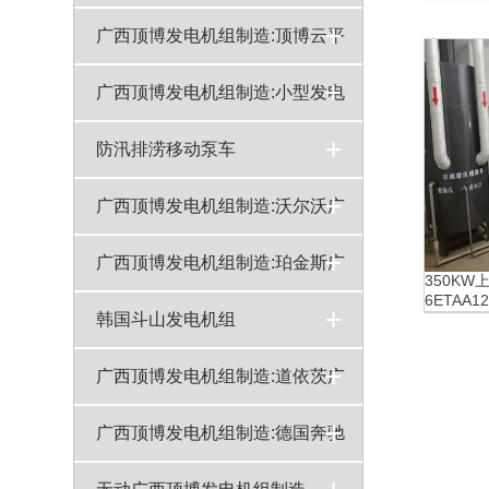
广西顶博发电机组制造:顶博云平
台管理系统
广西顶博发电机组制造:小型发电
机组/电焊发电机组/多功能发电机组
10-20KW汽油发电机双缸风冷
250A柴油发电电焊机
10KW汽油变频发电机组
5KW静音汽油变频发电机组
5KW汽油变频发电机组
3KW手提式变频汽油发电机
基站专用直流电机
700W背负式汽油发电机组
广西顶博发电机组制造:4-8寸汽油机水泵参数报价
广西顶博发电机组制造:120A-180A汽油发电焊机
200A-300A汽油发电焊机（双缸风冷）
300A-600A柴油发电焊机（四缸水冷）
广西顶博发电机组制造:20KW汽油变频发电机组
5-8KW柴油静音发电机组（单缸风冷）
5KW汽油机开架式发电机组（可做5KW，6KW,8KW）
10-20KW广西顶博发电机组制造静音（双缸风冷）
广西顶博发电机组制造:15-40KW汽油静音发电机组
广西顶博发电机组制造:10-20KW汽油静音发电机组（双缸风冷）
广西顶博发电机组制造:10-20KW静音型燃气&汽油机组（双缸风冷）
广西顶博发电机组制造:10-20KW广西顶博发电机组制造（双缸风冷）
广西顶博发电机组制造:5KW汽油静音发电机组
广西顶博发电机组制造:8KW汽油机开架式发电机组
广西顶博发电机组制造:5-8KW广西顶博发电机组制造开架式（单缸风冷）
广西顶博发电机组制造:5KW汽油移动照明灯
>
>
>
>
>
>
>
>
>
>
>
>
>
>
>
>
>
>
>
>
>
>
>
>
防汛排涝移动泵车
自卸式排水方舱
QZ系列自吸式柴油机水泵机组
广西顶博发电机组制造:顶博柴油机水泵机组
>
>
>
广西顶博发电机组制造:沃尔沃广
西顶博发电机组制造
沃尔沃发电机组
广西顶博发电机组制造:300KW沃尔沃广西顶博发电机组制造TAD1343GE技术参数
550KW沃尔沃广西顶博发电机组制造型号TWD1645GE技术参数
200KW沃尔沃广西顶博发电机组制造TAD734GE技术参数
75kw沃尔沃发电机组型号TAD531GE技术参数
>
>
>
>
>
广西顶博发电机组制造:珀金斯广
350K
6ETAA1
西顶博发电机组制造
80KW珀金斯广西顶博发电机组制造型号1104C-44TAG2技术参数
广西顶博发电机组制造:500KW珀金斯广西顶博发电机组制造型号2806A-E18TAG2技术参数
广西顶博发电机组制造:珀金斯广西顶博发电机组制造
600KW珀金斯广西顶博发电机组制造4006-23TAG2A技术参数
>
>
>
>
韩国斗山发电机组
韩国斗山发电机组
150kw斗山大宇广西顶博发电机组制造型号P086TI-I技术参数
65kw斗山大宇广西顶博发电机组制造D1146技术参数
广西顶博发电机组制造:100kw斗山大宇广西顶博发电机组制造型号D1146T技术参数
>
>
>
>
广西顶博发电机组制造:道依茨广
西顶博发电机组制造
道依茨广西顶博发电机组制造
150kw道依茨广西顶博发电机组制造型号WP6D167E200技术参数
广西顶博发电机组制造:75kw道依茨广西顶博发电机组制造型号TD226B-6D主要技术参数
广西顶博发电机组制造:100千瓦道依茨广西顶博发电机组制造型号WP4D108E200技术参数
>
>
>
>
广西顶博发电机组制造:德国奔驰
广西顶博发电机组制造
奔驰发电机组
200kw奔驰广西顶博发电机组制造MTU型号6R1600G10F规格技术参数
广西顶博发电机组制造:480KW奔驰广西顶博发电机组制造12V1600G10F技术规格参数
300KW德国MTU奔驰广西顶博发电机组制造8V1600G20F柴油机技术参数
>
>
>
>